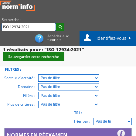
Recherche :
Accédez aux
Identifiez-vous
tutoriels
1
résultats pour : "ISO 12934:2021"
Sauvegarder cette recherche
FILTRES :
Secteur d'activité :
Domaine :
Filière :
Plus de critères :
TRI :
Trier par :
NORMES EN RÉEXAMEN