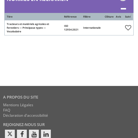
Titre
Référence
Filière
Clôture
Avis
Suivi
Tracteurs et matériels agricoles et
ISO
forestiers — Principaux types —
Internationale
12934:2021
Vocabulaire
A PROPOS DU SITE
Mentions Légales
FAQ
Déclaration d'accessibilité
REJOIGNEZ-NOUS SUR