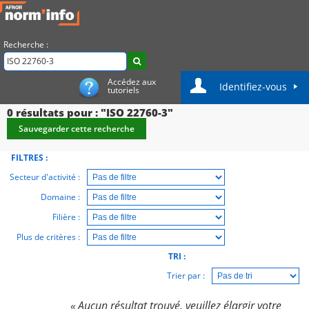
Recherche :
Accédez aux
Identifiez-vous
tutoriels
0
résultats pour : "ISO 22760-3"
Sauvegarder cette recherche
FILTRES :
Secteur d'activité :
Domaine :
Filière :
Plus de critères :
TRI :
Trier par :
« Aucun résultat trouvé, veuillez élargir votre