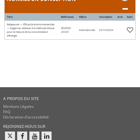
Titre
Référence
Filière
Inscription
Avis
Suivi
Balayeuses — Efficacité environnementale
— Exigences relatives à la méthode d’essai
ISO/FDIS
Internationale
23/10/2024
pour la mesure de la consommation
25333
d’énergie
A PROPOS DU SITE
Mentions Légales
FAQ
Déclaration d'accessibilité
REJOIGNEZ-NOUS SUR