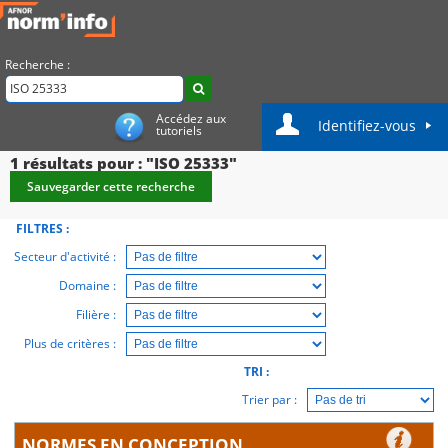
Recherche :
Accédez aux
Identifiez-vous
tutoriels
1
résultats pour : "ISO 25333"
Sauvegarder cette recherche
FILTRES :
Secteur d'activité :
Domaine :
Filière :
Plus de critères :
TRI :
Trier par :
NORMES EN CONCEPTION