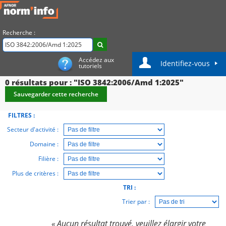
Recherche :
Accédez aux
Identifiez-vous
tutoriels
0
résultats pour : "ISO 3842:2006/Amd 1:2025"
Sauvegarder cette recherche
FILTRES :
Secteur d'activité :
Domaine :
Filière :
Plus de critères :
TRI :
Trier par :
« Aucun résultat trouvé, veuillez élargir votre