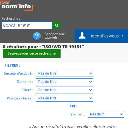
Recherche :
Accédez aux
Identifiez-vous
tutoriels
0
résultats pour : "ISO/WD TR 19181"
Sauvegarder cette recherche
FILTRES :
Secteur d'activité :
Domaine :
Filière :
Plus de critères :
TRI :
Trier par :
« Aucun résultat trouvé, veuillez élargir votre