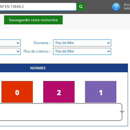
Acc
tuto
Sauvegarder cette recherche
Domaine :
Plus de critères :
NORMES
0
2
1
Enquête
Publiées
En réexamen
Publique