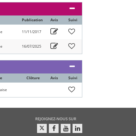
Publication
Avis
Suivi
se
11/11/2017
se
16/07/2025
re
Clôture
Avis
Suivi
aise
REJOIGNEZ-NOUS SUR