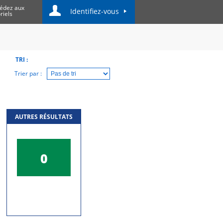
édez aux
Identifiez-vous
riels
TRI :
Trier par :
AUTRES RÉSULTATS
0
Structures /
Commissions