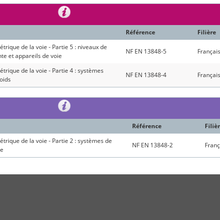
Référence
Filière
trique de la voie - Partie 5 : niveaux de
NF EN 13848-5
Françai
nte et appareils de voie
étrique de la voie - Partie 4 : systèmes
NF EN 13848-4
Françai
oids
Référence
Filiè
étrique de la voie - Partie 2 : systèmes de
NF EN 13848-2
Franç
ie