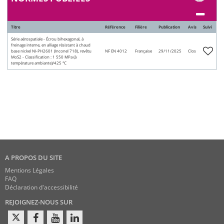
Titre
Référence
Filière
Publication
Avis
Suivi
Série aérospatiale - Écrou bihexagonal, à
freinage interne, en alliage résistant à chaud
base nickel NI-PH2601 (Inconel 718), revêtu
NF EN 4012
Française
29/11/2025
Clos
MoS2 - Classification : 1 550 MPa (à
température ambiante)/425 °C
A PROPOS DU SITE
Mentions Légales
FAQ
Déclaration d'accessibilité
REJOIGNEZ-NOUS SUR