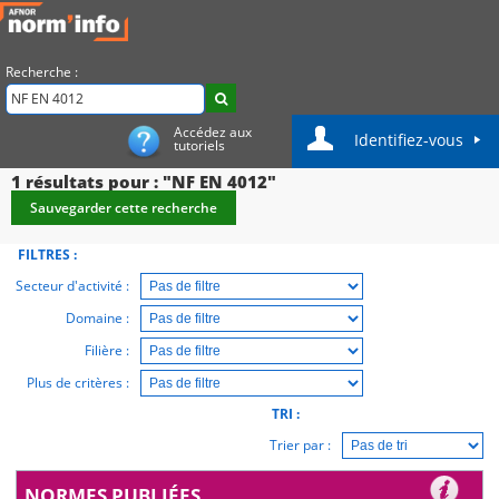
Recherche :
Accédez aux
Identifiez-vous
tutoriels
1
résultats pour : "NF EN 4012"
Sauvegarder cette recherche
FILTRES :
Secteur d'activité :
Domaine :
Filière :
Plus de critères :
TRI :
Trier par :
NORMES PUBLIÉES