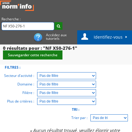
Recherche :
Accédez aux
Identifiez-vous
tutoriels
0
résultats pour : "NF X50-276-1"
Sauvegarder cette recherche
FILTRES :
Secteur d'activité :
Domaine :
Filière :
Plus de critères :
TRI :
Trier par :
« Aucun résultat trouvé, veuillez élargir votre