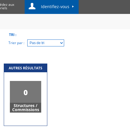
édez aux
Identifiez-vous
riels
TRI :
Trier par :
AUTRES RÉSULTATS
0
Structures /
Commissions