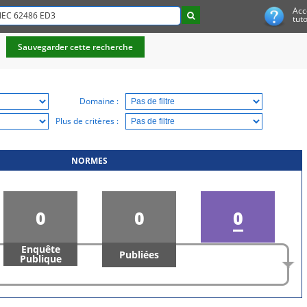
Acc
tuto
Sauvegarder cette recherche
Domaine :
Plus de critères :
NORMES
0
0
0
Enquête
Publiées
En réexamen
Publique