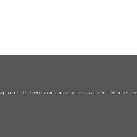
a protection des données à caractère personnel et la vie privée
-
Gérer mes con