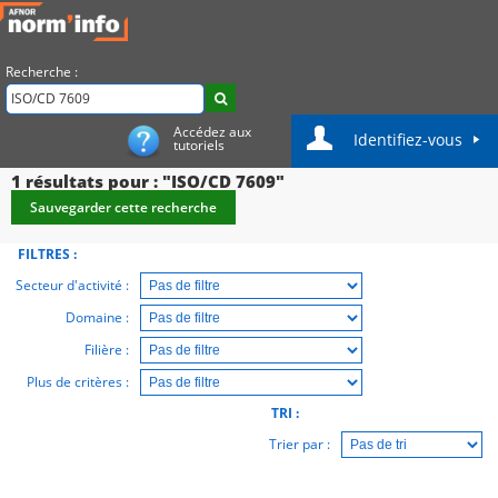
Recherche :
Accédez aux
Identifiez-vous
tutoriels
1
résultats pour : "ISO/CD 7609"
Sauvegarder cette recherche
FILTRES :
Secteur d'activité :
Domaine :
Filière :
Plus de critères :
TRI :
Trier par :