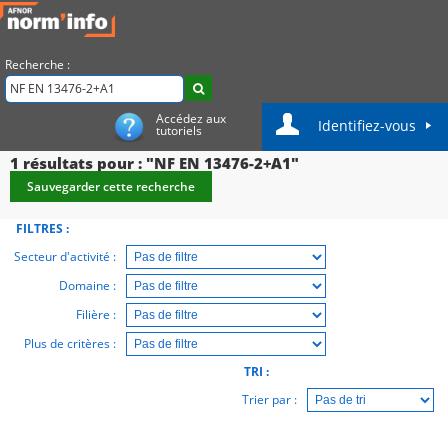
Recherche :
Accédez aux
Identifiez-vous
tutoriels
1
résultats pour : "NF EN 13476-2+A1"
Sauvegarder cette recherche
FILTRES :
Secteur d'activité :
Domaine :
Filière :
Plus de critères :
TRI :
Trier par :