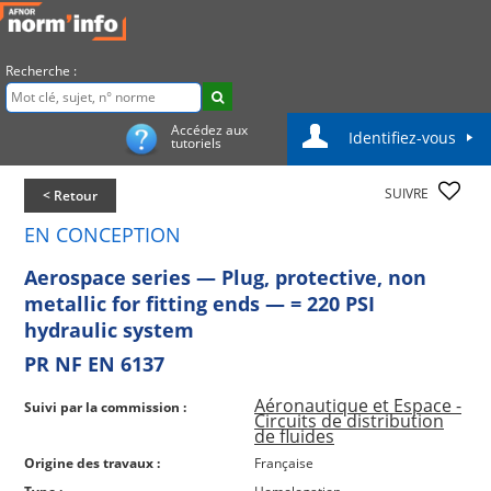
Recherche :
Accédez aux
Identifiez-vous
tutoriels
SUIVRE
< Retour
EN CONCEPTION
Aerospace series — Plug, protective, non
metallic for fitting ends — = 220 PSI
hydraulic system
PR NF EN 6137
Aéronautique et Espace -
Suivi par la commission :
Circuits de distribution
de fluides
Origine des travaux :
Française