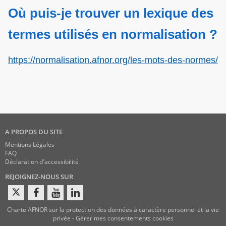
Où puis-je trouver un lexique des
termes utilisés en normalisation ?
https://normalisation.afnor.org/les-mots-des-normes/
A PROPOS DU SITE
Mentions Légales
FAQ
Déclaration d'accessibilité
REJOIGNEZ-NOUS SUR
Charte AFNOR sur la protection des données à caractère personnel et la vie
privée
-
Gérer mes consentements cookies