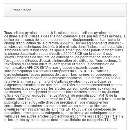
Présentation
Tous articles pyrotechniques, à l'exclusion des : - articles pyrotechniques
destinés à être utilisés à des fins non commerciales, par les forces armées, la
police ou les corps de sapeurs-pompiers ; - équipements tombant dans le
champ d'application de la directive 96/98/CE sur les équipements marins ; -
articles pyrotechniques destinés à être utilisés dans l'industrie aérospatiale ; -
amorces à percussion conçues spécialement pour des jouets tombant dans
le champ d'application de la directive 2009/48/CE sur la sécurité des
jouets.Exigences de sécurité, de conception, de performance, d'aptitude à
l'usage, de méthodes d'essai, d'information et d'utilisation.Tous secteurs, à
l'exclusion du secteur militaire, aérospatial et marin.La commission de
normalisation AFNOR S57A et ses groupes d'experts assure le
suivi/participation aux travaux européens du CEN/TC 212 "Articles
pyrotechniques" et ses groupes de travail. Les normes européennes sont
élaborées dans le cadre de la nouvelle approche. La directive 2007/23/CE
relative à la mise sur le marché d'articles pyrotechniques précise les
exigences essentielles de sécurité. Les États membres considèrent comme
conformes à ces exigences, les articles qui sont conformes aux normes
nationales, qui transposent les normes harmonisées publiées au Journal
officiel de l'Union européenne. Le Mandat de normalisation M/416 de la
Commission Européenne adressé au CEN a été mis en place à la suite de la
publication de la nouvelle directive précitée, en vue d’apporter les
corrections nécessaires aux normes existantes sur les artifices de
divertissement (38 parties de la norme EN 14035), et de développer de
nouvelles normes pour la catégorie 4, les articles pyrotechniques pour les
véhicules, les autres articles pyrotechniques comme les catégories P1 et P2,
et les articles pyrotechniques destinés au théâtre de catégories T1 et T2.