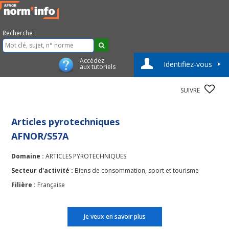
Recherche :
Accédez
Identifiez-vous
aux tutoriels
SUIVRE
Articles pyrotechniques
AFNOR/S57A
Domaine :
ARTICLES PYROTECHNIQUES
Secteur d'activité :
Biens de consommation, sport et tourisme
Filière :
Française
Je veux en savoir plus