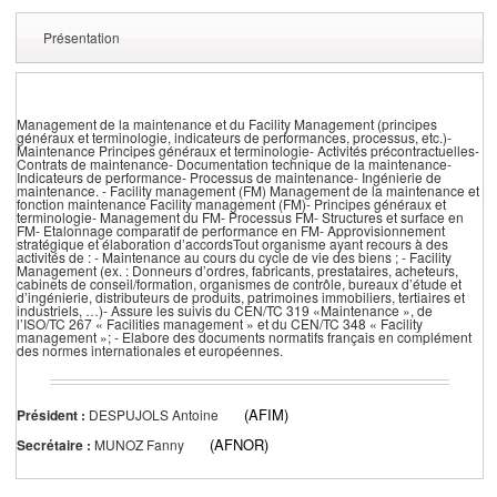
Présentation
Management de la maintenance et du Facility Management (principes
généraux et terminologie, indicateurs de performances, processus, etc.)-
Maintenance Principes généraux et terminologie- Activités précontractuelles-
Contrats de maintenance- Documentation technique de la maintenance-
Indicateurs de performance- Processus de maintenance- Ingénierie de
maintenance. - Facility management (FM) Management de la maintenance et
fonction maintenance Facility management (FM)- Principes généraux et
terminologie- Management du FM- Processus FM- Structures et surface en
FM- Etalonnage comparatif de performance en FM- Approvisionnement
stratégique et élaboration d’accordsTout organisme ayant recours à des
activités de : - Maintenance au cours du cycle de vie des biens ; - Facility
Management (ex. : Donneurs d’ordres, fabricants, prestataires, acheteurs,
cabinets de conseil/formation, organismes de contrôle, bureaux d’étude et
d’ingénierie, distributeurs de produits, patrimoines immobiliers, tertiaires et
industriels, …)- Assure les suivis du CEN/TC 319 «Maintenance », de
l’ISO/TC 267 « Facilities management » et du CEN/TC 348 « Facility
management »; - Elabore des documents normatifs français en complément
des normes internationales et européennes.
(AFIM)
Président :
DESPUJOLS Antoine
(AFNOR)
Secrétaire :
MUNOZ Fanny