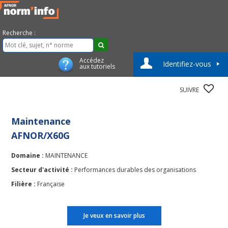
Recherche :
Accédez
Identifiez-vous
aux tutoriels
SUIVRE
Maintenance
AFNOR/X60G
Domaine :
MAINTENANCE
Secteur d'activité :
Performances durables des organisations
Filière :
Française
Je veux en savoir plus