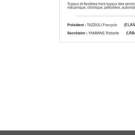
Tuyaux et flexibles hors tuyaux des serv
mécanique, chimique, pétrolière, automo
(ELA
Président :
TAZZIOLI François
(UNM
Secrétaire :
YAMMINE Roberte