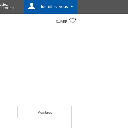
édez
Identifiez-vous
 tutoriels
SUIVRE
Membres