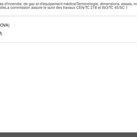
ices d'incendie, de gaz et d'équipement médicalTerminologie, dimensions, essais,
bileLa commission assure le suivi des travaux CEN/TC 218 et ISO/TC 45/SC 1
NOVA)
)