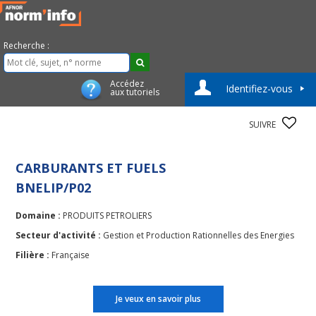
Recherche :
Accédez
Identifiez-vous
aux tutoriels
SUIVRE
CARBURANTS ET FUELS
BNELIP/P02
Domaine :
PRODUITS PETROLIERS
Secteur d'activité :
Gestion et Production Rationnelles des Energies
Filière :
Française
Je veux en savoir plus