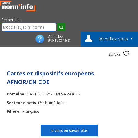
Recherche :
Accédez
Identifiez-vous
aux tutoriels
SUIVRE
Cartes et dispositifs européens
AFNOR/CN CDE
Domaine :
CARTES ET SYSTEMES ASSOCIES
Secteur d'activité :
Numérique
Filière :
Française
Je veux en savoir plus