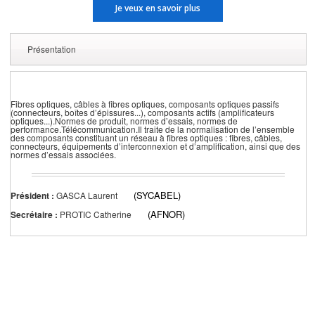
Je veux en savoir plus
Présentation
Fibres optiques, câbles à fibres optiques, composants optiques passifs
(connecteurs, boîtes d’épissures...), composants actifs (amplificateurs
optiques...).Normes de produit, normes d’essais, normes de
performance.Télécommunication.Il traite de la normalisation de l’ensemble
des composants constituant un réseau à fibres optiques : fibres, câbles,
connecteurs, équipements d’interconnexion et d’amplification, ainsi que des
normes d’essais associées.
(SYCABEL)
Président :
GASCA Laurent
(AFNOR)
Secrétaire :
PROTIC Catherine