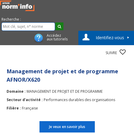
Recherche :
Accédez
Identifiez-vous
aux tutoriels
SUIVRE
Management de projet et de programme
AFNOR/X620
Domaine :
MANAGEMENT DE PROJET ET DE PROGRAMME
Secteur d'activité :
Performances durables des organisations
Filière :
Française
Je veux en savoir plus