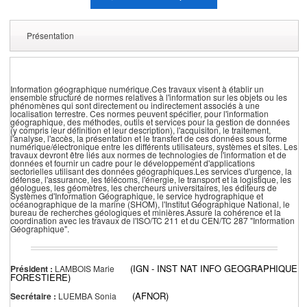
Présentation
Information géographique numérique.Ces travaux visent à établir un
ensemble structuré de normes relatives à l'information sur les objets ou les
phénomènes qui sont directement ou indirectement associés à une
localisation terrestre. Ces normes peuvent spécifier, pour l'information
géographique, des méthodes, outils et services pour la gestion de données
(y compris leur définition et leur description), l'acquisiton, le traitement,
l'analyse, l'accès, la présentation et le transfert de ces données sous forme
numérique/électronique entre les différents utilisateurs, systèmes et sites. Les
travaux devront être liés aux normes de technologies de l'information et de
données et fournir un cadre pour le développement d'applications
sectorielles utilisant des données géographiques.Les services d'urgence, la
défense, l'assurance, les télécoms, l'énergie, le transport et la logistique, les
géologues, les géomètres, les chercheurs universitaires, les éditeurs de
Systèmes d'Information Géographique, le service hydrographique et
océanographique de la marine (SHOM), l'Institut Géographique National, le
bureau de recherches géologiques et minières.Assure la cohérence et la
coordination avec les travaux de l'ISO/TC 211 et du CEN/TC 287 "Information
Géographique".
(IGN - INST NAT INFO GEOGRAPHIQUE
Président :
LAMBOIS Marie
FORESTIERE)
(AFNOR)
Secrétaire :
LUEMBA Sonia