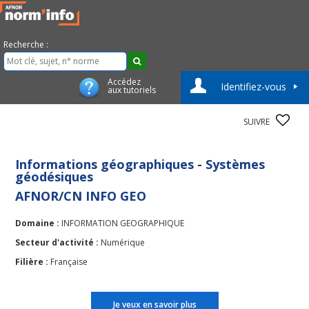
Recherche :
Accédez
Identifiez-vous
aux tutoriels
SUIVRE
Informations géographiques - Systèmes
géodésiques
AFNOR/CN INFO GEO
Domaine :
INFORMATION GEOGRAPHIQUE
Secteur d'activité :
Numérique
Filière :
Française
Je veux en savoir plus