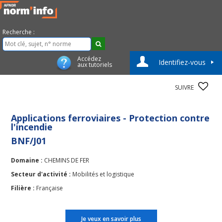
Recherche :
Accédez
Identifiez-vous
aux tutoriels
SUIVRE
Applications ferroviaires - Protection contre
l'incendie
BNF/J01
Domaine :
CHEMINS DE FER
Secteur d'activité :
Mobilités et logistique
Filière :
Française
Je veux en savoir plus