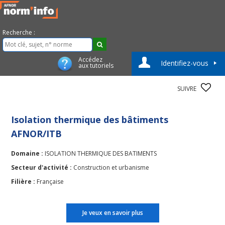
Recherche :
Accédez
Identifiez-vous
aux tutoriels
SUIVRE
Isolation thermique des bâtiments
AFNOR/ITB
Domaine :
ISOLATION THERMIQUE DES BATIMENTS
Secteur d'activité :
Construction et urbanisme
Filière :
Française
Je veux en savoir plus