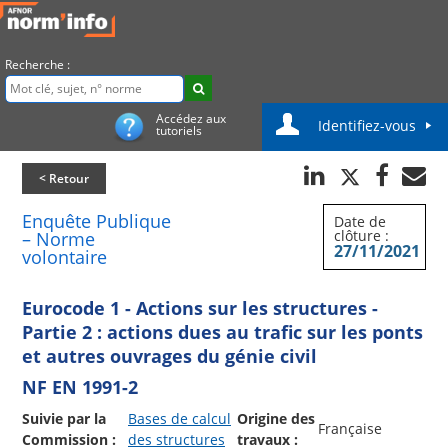
Recherche :
Accédez aux
Identifiez-vous
tutoriels
< Retour
Enquête Publique
Date de
clôture :
– Norme
27/11/2021
volontaire
Eurocode 1 - Actions sur les structures -
Partie 2 : actions dues au trafic sur les ponts
et autres ouvrages du génie civil
NF EN 1991-2
Suivie par la
Bases de calcul
Origine des
Française
Commission :
des structures
travaux :