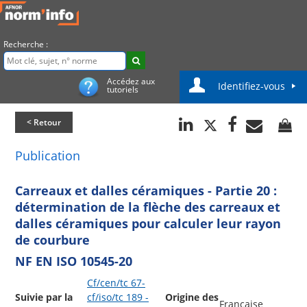
Recherche :
Accédez aux
Identifiez-vous
tutoriels
< Retour
Publication
Carreaux et dalles céramiques - Partie 20 :
détermination de la flèche des carreaux et
dalles céramiques pour calculer leur rayon
de courbure
NF EN ISO 10545-20
Cf/cen/tc 67-
Suivie par la
cf/iso/tc 189 -
Origine des
Française