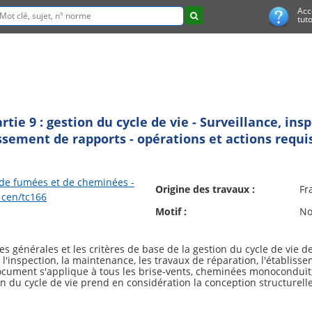
Acc
tuto
ie 9 : gestion du cycle de vie - Surveillance, in
ssement de rapports - opérations et actions requi
 de fumées et de cheminées -
Origine des travaux :
Fr
 cen/tc166
Motif :
No
s générales et les critères de base de la gestion du cycle de vie 
 l'inspection, la maintenance, les travaux de réparation, l'établiss
cument s'applique à tous les brise-vents, cheminées monoconduit, 
on du cycle de vie prend en considération la conception structurelle
ons opérationnelles ainsi que d'autres actions pour vérifier que l
espondent en permanence au niveau de conception prévu et/ou adapt