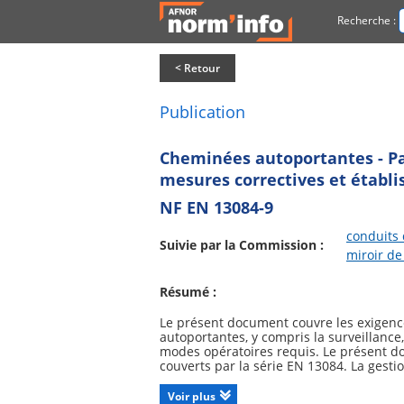
Recherche :
< Retour
Publication
Cheminées autoportantes - Part
mesures correctives et établi
NF EN 13084-9
conduits
Suivie par la Commission :
miroir de
Résumé :
Le présent document couvre les exigence
autoportantes, y compris la surveillance,
modes opératoires requis. Le présent do
couverts par la série EN 13084. La gesti
cheminées autoportantes dans des conditi
la sécurité en cours d'utilisation corr
Voir plus