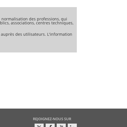
084 , des règles seront données dans
ées) peuvent être utilisés dans des
normalisation des professions, qui
lics, associations, centres techniques,
 auprès des utilisateurs. L'information
REJOIGNEZ-NOUS SUR