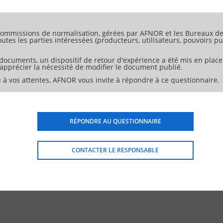
e son environnement. NOTE Dans d'autres parties de la série EN 13
fumée conformément à l' EN 1443 (et aux normes de produits associ
ommissions de normalisation, gérées par AFNOR et les Bureaux de 
tes les parties intéressées (producteurs, utilisateurs, pouvoirs pub
 documents, un dispositif de retour d'expérience a été mis en place
d'apprécier la nécessité de modifier le document publié.
 à vos attentes, AFNOR vous invite à répondre à ce questionnaire.
RÉPONDRE AU QUESTIONNAIRE
CONTACTER LE RESPONSABLE