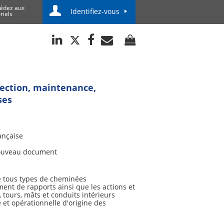
édez aux
Identifiez-vous
riels
spection, maintenance,
ses
ançaise
uveau document
de tous types de cheminées
ement de rapports ainsi que les actions et
tours, mâts et conduits intérieurs
 et opérationnelle d'origine des
a résistance mécanique, la stabilité et
é aux variations des exigences