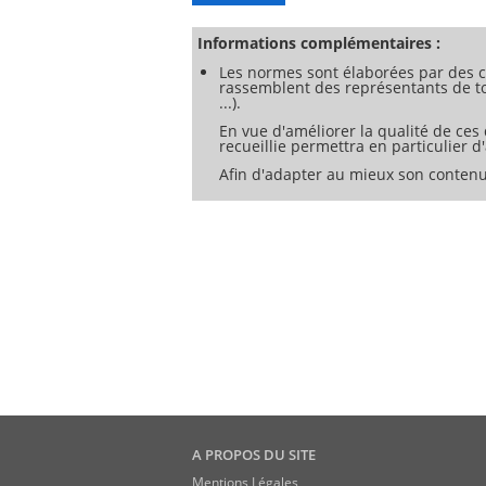
opérationnelles de la structure et/ou d
lesquelles des produits de conduits de 
Informations complémentaires :
Les normes sont élaborées par des c
rassemblent des représentants de tou
...).
En vue d'améliorer la qualité de ces
recueillie permettra en particulier 
Afin d'adapter au mieux son contenu
A PROPOS DU SITE
Mentions Légales