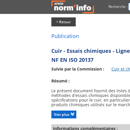
Recherche :
< Retour
Publication
Cuir - Essais chimiques - Ligne
NF EN ISO 20137
Suivie par la Commission :
Cuir et c
Résumé :
Le présent document fournit des listes d
méthodes d'essais chimiques disponibles
spécifications pour le cuir, en particuli
produits chimiques utilisés sur le marc
substances chimiques qui ne sont pas m
analytiques inutiles.NOTE En raison de l
Voir plus
Informations complémentaires :