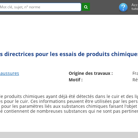
Acc
tuto
s directrices pour les essais de produits chimiques
haussures
Origine des travaux :
Fr
Motif :
Ré
e produits chimiques ayant déjà été détectés dans le cuir et des li
 pour le cuir. Ces informations peuvent être utilisées par les per
er pour les paramètres liés aux substances chimiques faisant l'objet
hé contiennent de nombreuses substances qui ne sont pas pertinent
entionnées dans le présent document n'ont pas besoin d'être déte
'évolution constante des exigences légales et de l'évaluation toxic