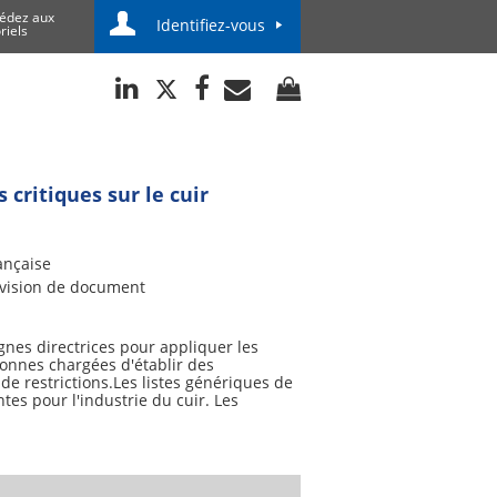
édez aux
Identifiez-vous
riels
 critiques sur le cuir
ançaise
vision de document
gnes directrices pour appliquer les
sonnes chargées d'établir des
 de restrictions.Les listes génériques de
es pour l'industrie du cuir. Les
rminées, ce qui évite des coûts
ologique des substances chimiques, le