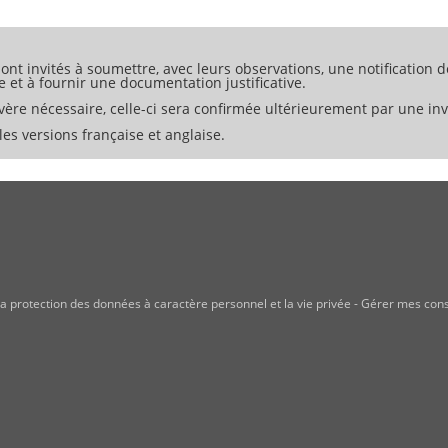
long de la chaîne d’approvisionnement alimentaire ;
ressées au sein de la chaîne d’approvisionnement alimentaire ;
stions relatives aux PGA avec les parties intéressées de la chaîne
que déclarée en matière de PGA ;
ont invités à soumettre, avec leurs observations, une notification d
cernées l’amélioration continue de ses efforts visant à réduire les 
e et à fournir une documentation justificative.
MPGA par un organisme externe, ou effectuer une auto-évaluation ou
ère nécessaire, celle-ci sera confirmée ultérieurement par une invi
es versions française et anglaise.
a protection des données à caractère personnel et la vie privée
-
Gérer mes con