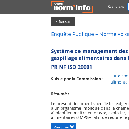
Recherche :
< Retour
Enquête Publique – Norme volo
Système de management des pe
gaspillage alimentaires dans
PR NF ISO 20001
Lutte con
Suivie par la Commission :
alimentai
Résumé :
Le présent document spécifie les exige
à un organisme impliqué dans la chaîne
a) planifier, mettre en œuvre, exploiter
alimentaires (SMPGA) afin de réduire le 
b) mettre en place des dispositifs pour 
des PGA ;
Voir plus