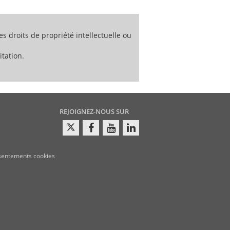
 d’approvisionnement alimentaire ;
es droits de propriété intellectuelle ou
PGA ; et
 une auto-déclaration de conformité au
tation.
REJOIGNEZ-NOUS SUR
sentements cookies