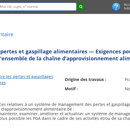
Acc
tuto
ntaire
rtes et gaspillage alimentaires — Exigences pour
 l’ensemble de la chaîne d’approvisionnement ali
tre les pertes et gaspillages
Origine des travaux :
Fr
res
Motif :
No
nces relatives à un système de management des pertes et gaspilla
 d’approvisionnement alimentaire de :
, maintenir, examiner, améliorer et actualiser un système de manag
plus possible les PGA dans le cadre de ses activités et/ou de sa c
quantifier, mesurer, surveiller, documenter et rendre compte