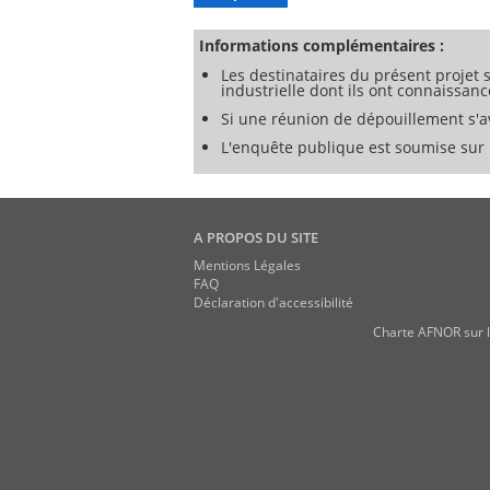
c) contribuer à réduire les PGA tout au 
d) évaluer et apprécier les parties inté
e) communiquer efficacement sur les que
Informations complémentaires :
f) garantir la conformité avec sa politi
Les destinataires du présent projet s
g) démontrer aux parties intéressées con
industrielle dont ils ont connaissanc
h) faire certifier ou enregistrer son S
Si une réunion de dépouillement s'av
L'enquête publique est soumise sur l
A PROPOS DU SITE
Mentions Légales
FAQ
Déclaration d'accessibilité
Charte AFNOR sur l