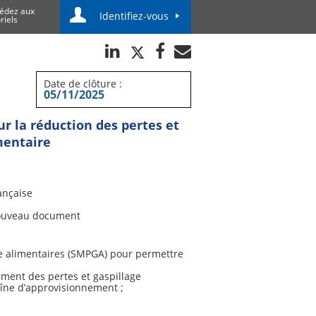
édez aux
Identifiez-vous
riels
Date de clôture :
05/11/2025
 la réduction des pertes et
mentaire
ançaise
uveau document
ge alimentaires (SMPGA) pour permettre
ement des pertes et gaspillage
haîne d’approvisionnement ;