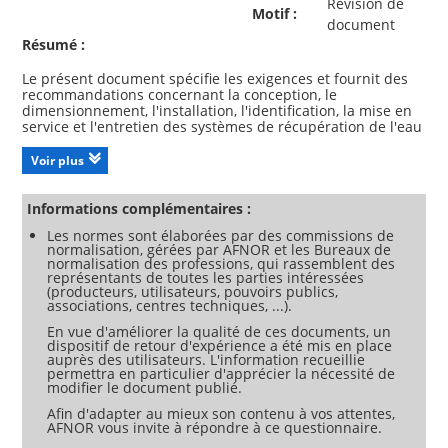
Révision de
Motif :
document
Résumé :
Le présent document spécifie les exigences et fournit des
recommandations concernant la conception, le
dimensionnement, l'installation, l'identification, la mise en
service et l'entretien des systèmes de récupération de l'eau
de pluie pour son utilisation sur site en tant qu'eau non
potable. Le présent document spécifie également les
Voir plus
exigences minimales relatives à ces systèmes.Sont exclus
du domaine d'application du présent document :-
l'utilisation comme eau potable et pour la préparation des
Informations complémentaires :
aliments ;-l'utilisation pour l'hygiène personnelle ;-la
Les normes sont élaborées par des commissions de
rétention et la régulation à débit contrôlé ; et-
normalisation, gérées par AFNOR et les Bureaux de
l'infiltration.NOTE La conformité au présent document ne
normalisation des professions, qui rassemblent des
dispense pas de se conformer aux obligations découlant
représentants de toutes les parties intéressées
(producteurs, utilisateurs, pouvoirs publics,
associations, centres techniques, ...).
En vue d'améliorer la qualité de ces documents, un
dispositif de retour d'expérience a été mis en place
auprès des utilisateurs. L'information recueillie
permettra en particulier d'apprécier la nécessité de
modifier le document publié.
Afin d'adapter au mieux son contenu à vos attentes,
AFNOR vous invite à répondre à ce questionnaire.