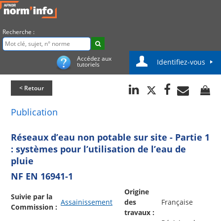
Recherche :
Accédez aux
Identifiez-vous
tutoriels
< Retour
Publication
Réseaux d’eau non potable sur site - Partie 1
: systèmes pour l’utilisation de l’eau de
pluie
NF EN 16941-1
Origine
Suivie par la
Assainissement
des
Française
Commission :
travaux :