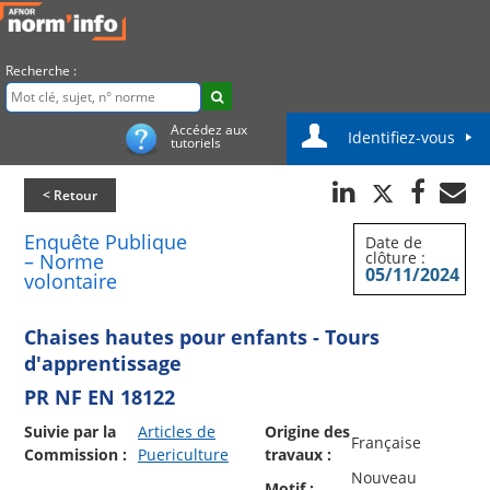
Recherche :
Accédez aux
Identifiez-vous
tutoriels
< Retour
Enquête Publique
Date de
clôture :
– Norme
05/11/2024
volontaire
Chaises hautes pour enfants - Tours
d'apprentissage
PR NF EN 18122
Suivie par la
Articles de
Origine des
Française
Commission :
Puericulture
travaux :
Nouveau
Motif :