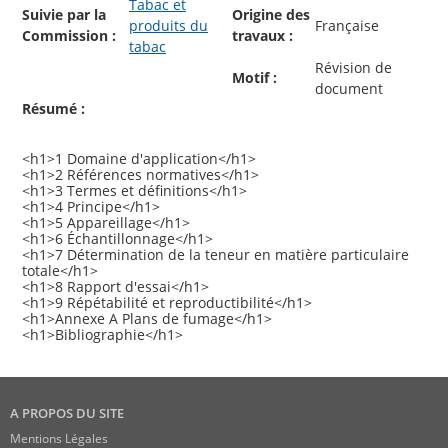
Tabac et
Suivie par la
Origine des
produits du
Française
Commission :
travaux :
tabac
Révision de
Motif :
document
Résumé :
<h1>1 Domaine d'application</h1>
<h1>2 Références normatives</h1>
<h1>3 Termes et définitions</h1>
<h1>4 Principe</h1>
<h1>5 Appareillage</h1>
<h1>6 Échantillonnage</h1>
<h1>7 Détermination de la teneur en matière particulaire
totale</h1>
<h1>8 Rapport d'essai</h1>
<h1>9 Répétabilité et reproductibilité</h1>
<h1>Annexe A Plans de fumage</h1>
A PROPOS DU SITE
Mentions Légales