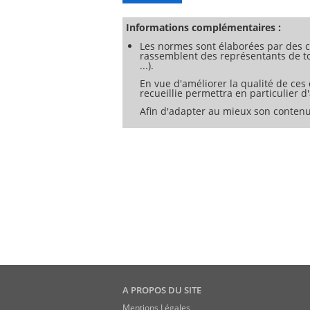
<h1>7 Essais géométriques des axes de
<h1>8 Essais géométriques pour la tabl
<h1>9 Essais géométriques pour la table
Informations complémentaires :
<h1>10 Essais géométriques pour la tête
Les normes sont élaborées par des c
<h1>11 Essais géométriques pour la tête
rassemblent des représentants de tou
<h1>12 Exactitude et répétabilité du po
...).
<h1>13 Exactitude et répétabilité du po
<h1>Annexe A Exactitude géométrique d
En vue d'améliorer la qualité de ces
<h1>Annexe B Termes dans d'autres lan
recueillie permettra en particulier 
Afin d'adapter au mieux son contenu
A PROPOS DU SITE
Mentions Légales