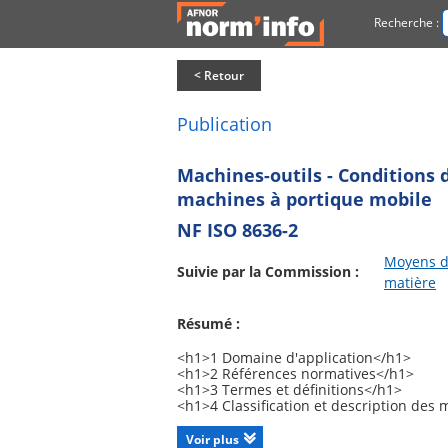
Recherche :
< Retour
Publication
Machines-outils - Conditions d
machines à portique mobile
NF ISO 8636-2
Moyens d
Suivie par la Commission :
matière
Résumé :
<h1>1 Domaine d'application</h1>
<h1>2 Références normatives</h1>
<h1>3 Termes et définitions</h1>
<h1>4 Classification et description des
<h1>5 Exemples de composants de machi
<h1>6 Remarques préliminaires</h1>
Voir plus