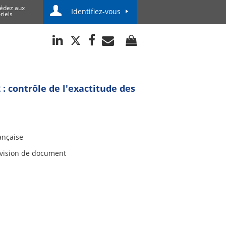
édez aux
Identifiez-vous
riels
 : contrôle de l'exactitude des
ançaise
vision de document