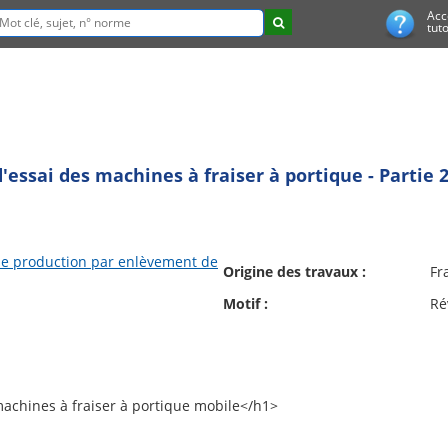
Acc
tuto
'essai des machines à fraiser à portique - Partie 2
e production par enlèvement de
Origine des travaux :
Fr
Motif :
Ré
 machines à fraiser à portique mobile</h1>
ne-outil et de désignation des axes</h1>