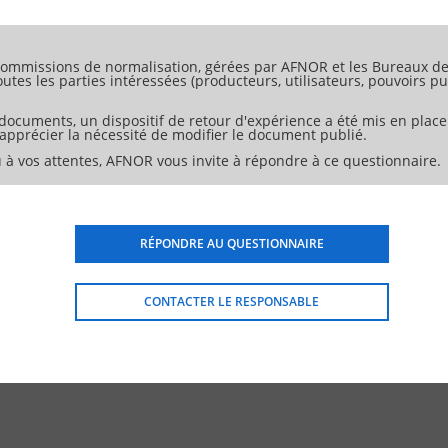
 mouvement linéaire</h1>
e</h1>
 rotative</h1>
 de la broche verticale</h1>
ommissions de normalisation, gérées par AFNOR et les Bureaux de 
 de broche horizontale (tête de broche latérale)</h1>
tes les parties intéressées (producteurs, utilisateurs, pouvoirs pub
sitionnement des axes linéaires</h1>
sitionnement de la table rotative</h1>
es axes de rotation</h1>
 documents, un dispositif de retour d'expérience a été mis en place
gues pour la Figure 1</h1>
d'apprécier la nécessité de modifier le document publié.
 à vos attentes, AFNOR vous invite à répondre à ce questionnaire.
RÉPONDRE AU QUESTIONNAIRE
CONTACTER LE RESPONSABLE