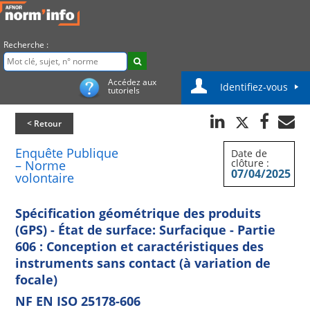
Recherche :
Accédez aux
Identifiez-vous
tutoriels
< Retour
Enquête Publique
Date de
clôture :
– Norme
07/04/2025
volontaire
Spécification géométrique des produits
(GPS) - État de surface: Surfacique - Partie
606 : Conception et caractéristiques des
instruments sans contact (à variation de
focale)
NF EN ISO 25178-606