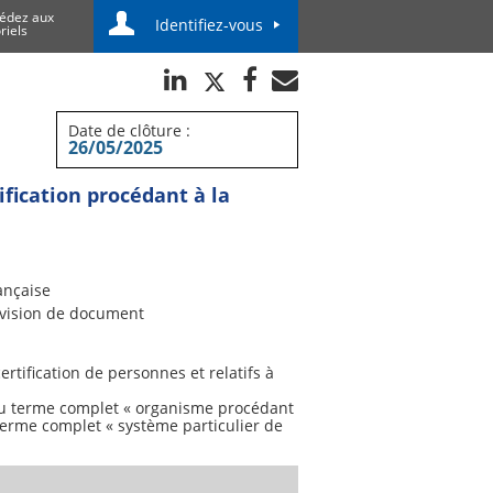
édez aux
Identifiez-vous
riels
Date de clôture :
26/05/2025
fication procédant à la
ançaise
vision de document
tification de personnes et relatifs à
 du terme complet « organisme procédant
u terme complet « système particulier de