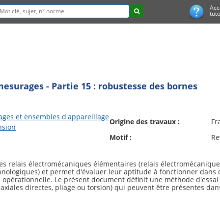
Acc
tuto
 mesurages - Partie 15 : robustesse des bornes
ages et ensembles d'appareillage
Origine des travaux :
Fr
nsion
Motif :
Re
es relais électromécaniques élémentaires (relais électromécaniques
nologiques) et permet d'évaluer leur aptitude à fonctionner dans 
tion opérationnelle. Le présent document définit une méthode d'ess
s axiales directes, pliage ou torsion) qui peuvent être présentes da
vre les charges de couple des écrous et des bornes à goujons filet