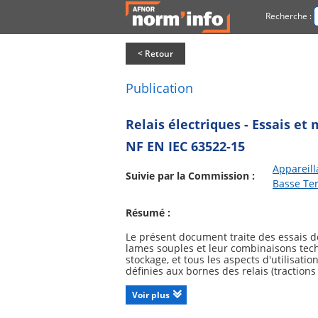
Recherche :
< Retour
Publication
Relais électriques - Essais et
NF EN IEC 63522-15
Appareill
Suivie par la Commission :
Basse Te
Résumé :
Le présent document traite des essais d
lames souples et leur combinaisons tech
stockage, et tous les aspects d'utilisa
définies aux bornes des relais (traction
pendant la manutention. En outre, il cou
Voir plus