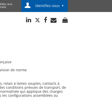
édez aux
Identifiez-vous
riels
ançaise
vision de norme
, relais à lames souples, contacts à
des conditions prévues de transport, de
ai normalisée qui applique des charges
ns les configurations assemblées ou
és susceptibles d'être rencontrées