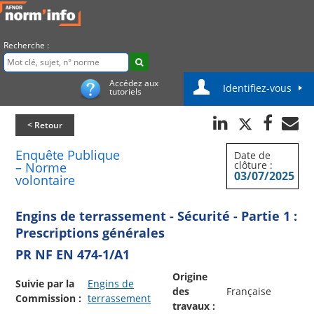
Recherche :
Accédez aux
Identifiez-vous
tutoriels
< Retour
Enquête Publique
Date de
clôture :
– Norme
03/07/2025
volontaire
Engins de terrassement - Sécurité - Partie 1 :
Prescriptions générales
PR NF EN 474-1/A1
Origine
Suivie par la
Engins de
des
Française
Commission :
terrassement
travaux :