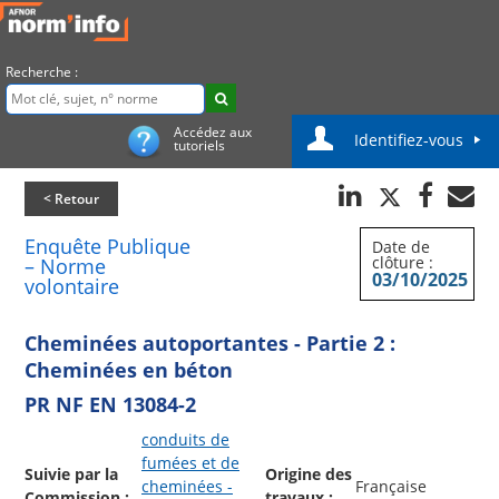
Recherche :
Accédez aux
Identifiez-vous
tutoriels
< Retour
Enquête Publique
Date de
clôture :
– Norme
03/10/2025
volontaire
Cheminées autoportantes - Partie 2 :
Cheminées en béton
PR NF EN 13084-2
conduits de
fumées et de
Suivie par la
Origine des
cheminées -
Française
Commission :
travaux :