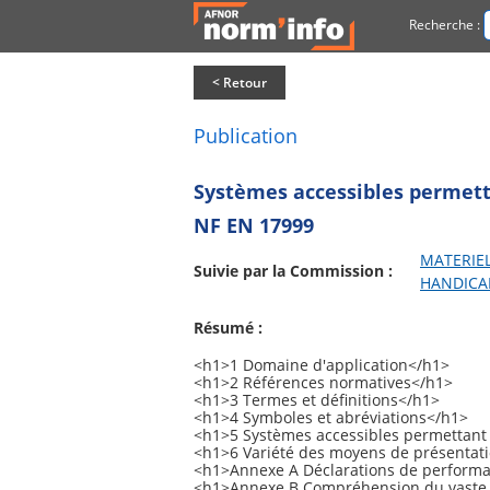
Recherche :
< Retour
Publication
Systèmes accessibles permet
NF EN 17999
MATERIE
Suivie par la Commission :
HANDICA
Résumé :
<h1>1 Domaine d'application</h1>
<h1>2 Références normatives</h1>
<h1>3 Termes et définitions</h1>
<h1>4 Symboles et abréviations</h1>
<h1>5 Systèmes accessibles permettant
<h1>6 Variété des moyens de présentation
<h1>Annexe A Déclarations de performa
<h1>Annexe B Compréhension du vaste é