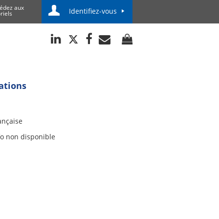
édez aux
Identifiez-vous
riels
ations
ançaise
fo non disponible