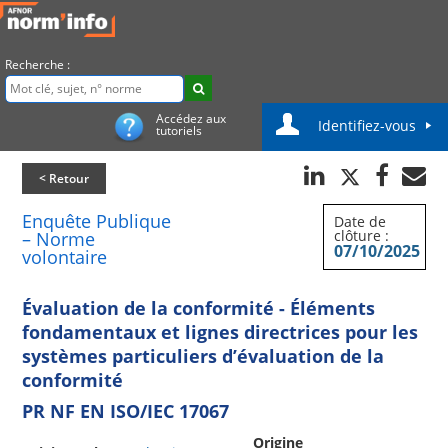
Recherche :
Accédez aux
Identifiez-vous
tutoriels
< Retour
Enquête Publique
Date de
clôture :
– Norme
07/10/2025
volontaire
Évaluation de la conformité - Éléments
fondamentaux et lignes directrices pour les
systèmes particuliers d’évaluation de la
conformité
PR NF EN ISO/IEC 17067
Origine