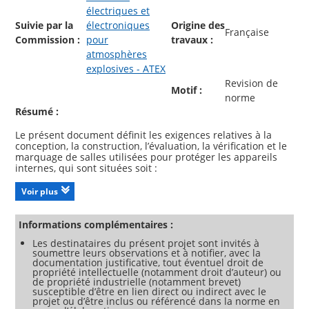
électriques et
Suivie par la
électroniques
Origine des
Française
Commission :
pour
travaux :
atmosphères
explosives - ATEX
Revision de
Motif :
norme
Résumé :
Le présent document définit les exigences relatives à la
conception, la construction, l’évaluation, la vérification et le
marquage de salles utilisées pour protéger les appareils
internes, qui sont situées soit :
a) dans une Zone 1, une Zone 2, une Zone 21 ou une Zone
22 (un emplacement exigeant généralement un niveau de
Voir plus
protection de l’appareil (EPL, Equipment Protection Level)
Gb, Gc, Db ou Dc) n’incluant pas de source interne de
dégagement de gaz ou de vapeur et protégées par
Informations complémentaires :
surpression interne ; soit
Les destinataires du présent projet sont invités à
b) dans une Zone 1, une Zone 2, une Zone 21 ou une Zone
soumettre leurs observations et à notifier, avec la
22 (un emplacement exigeant généralement l’EPL Gb, Gc, Db
documentation justificative, tout éventuel droit de
ou Dc) incluant une source interne de dégagement de gaz
propriété intellectuelle (notamment droit d’auteur) ou
ou de vapeur et protégées à la fois par surpression interne
de propriété industrielle (notamment brevet)
et par ventilation artificielle ; soit
susceptible d’être en lien direct ou indirect avec le
c) dans une Zone 2 (un emplacement exigeant
projet ou d’être inclus ou référencé dans la norme en