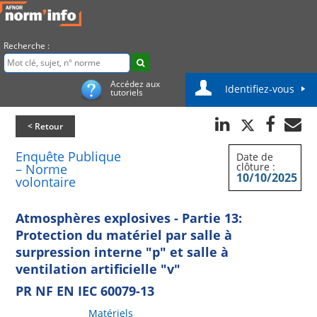
Recherche :
Accédez aux
Identifiez-vous
tutoriels
< Retour
Enquête Publique
Date de
clôture :
– Norme
10/10/2025
volontaire
Atmosphères explosives - Partie 13:
Protection du matériel par salle à
surpression interne "p" et salle à
ventilation artificielle "v"
PR NF EN IEC 60079-13
Matériels