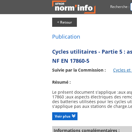
Recherche :
< Retour
Publication
Cycles utilitaires - Partie 5 : 
NF EN 17860-5
Suivie par la Commission :
Cycles e
Résumé :
Le présent document s'applique :aux aspec
17860 ;aux aspects électriques des remo
des batteries utilisées pour les cycles u
s'applique pas aux stations de charge.L
puissance des moteurs et les circuits éle
Voir plus
Informations complémentaires :