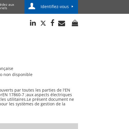
édez aux
Identifiez-vous
riels
ançaise
fo non disponible
uverts par toutes les parties de l'EN
prEN 17860-7 ;aux aspects électriques
ycles utilitaires.Le présent document ne
pour les systèmes de gestion de la
semblage des cycles utilitaires et des