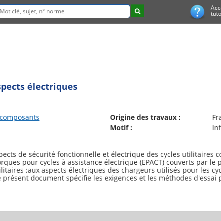
Acc
tuto
aspects électriques
t composants
Origine des travaux :
Fr
Motif :
In
ts de sécurité fonctionnelle et électrique des cycles utilitaires co
rques pour cycles à assistance électrique (EPACT) couverts par le 
tilitaires ;aux aspects électriques des chargeurs utilisés pour les c
e présent document spécifie les exigences et les méthodes d'essai 
ctriques, y compris le chargeur, afin d'évaluer la conception et l'as