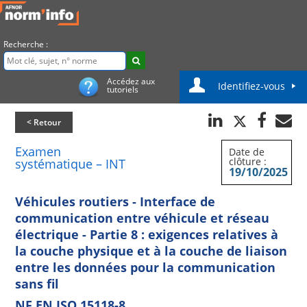
Recherche :
Accédez aux
Identifiez-vous
tutoriels
< Retour
Examen
Date de
clôture :
systématique – INT
19/10/2025
Véhicules routiers - Interface de
communication entre véhicule et réseau
électrique - Partie 8 : exigences relatives à
la couche physique et à la couche de liaison
entre les données pour la communication
sans fil
NF EN ISO 15118-8