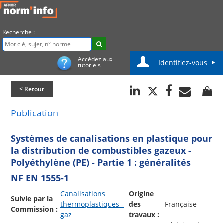
Recherche :
Accédez aux
Identifiez-vous
tutoriels
< Retour
Publication
Systèmes de canalisations en plastique pour
la distribution de combustibles gazeux -
Polyéthylène (PE) - Partie 1 : généralités
NF EN 1555-1
Canalisations
Origine
Suivie par la
thermoplastiques -
des
Française
Commission :
gaz
travaux :