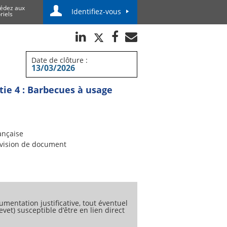
édez aux
Identifiez-vous
riels
Date de clôture :
13/03/2026
tie 4 : Barbecues à usage
ançaise
vision de document
umentation justificative, tout éventuel
vet) susceptible d’être en lien direct