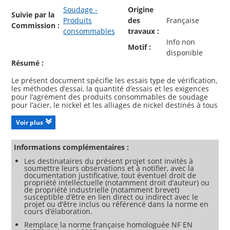
Soudage -
Origine
Suivie par la
Produits
des
Française
Commission :
consommables
travaux :
Info non
Motif :
disponible
Résumé :
Le présent document spécifie les essais type de vérification,
les méthodes d’essai, la quantité d’essais et les exigences
pour l’agrément des produits consommables de soudage
pour l’acier, le nickel et les alliages de nickel destinés à tous
les domaines d’application.
Le présent document décrit une large gamme d’essais, qui
Voir plus
sont appropriés à la majorité des applications. Dans le cas
où des essais supplémentaires sont exigés (voir EN 14532
2), ceux-ci sont réalisés à n’importe quel moment sans qu’il
Informations complémentaires :
soit nécessaire de répéter les essais type de vérification.
Les destinataires du présent projet sont invités à
NOTE Des informations complémentaires sont données à
soumettre leurs observations et à notifier, avec la
documentation justificative, tout éventuel droit de
propriété intellectuelle (notamment droit d’auteur) ou
de propriété industrielle (notamment brevet)
susceptible d’être en lien direct ou indirect avec le
projet ou d’être inclus ou référencé dans la norme en
cours d’élaboration.
Remplace la norme française homologuée NF EN