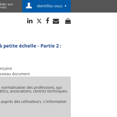
édez aux
Identifiez-vous
riels
petite échelle - Partie 2 :
ançaise
uveau document
normalisation des professions, qui
lics, associations, centres techniques,
 auprès des utilisateurs. L'information