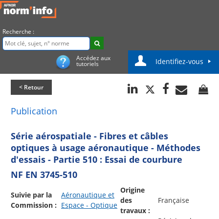
Recherche :
Accédez aux
Identifiez-vous
tutoriels
< Retour
Publication
Série aérospatiale - Fibres et câbles
optiques à usage aéronautique - Méthodes
d'essais - Partie 510 : Essai de courbure
NF EN 3745-510
Origine
Suivie par la
Aéronautique et
des
Française
Commission :
Espace - Optique
travaux :