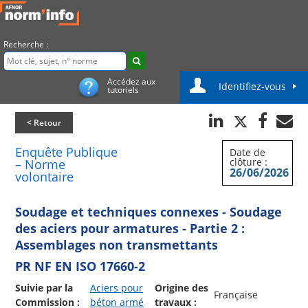
Recherche :
Accédez aux
Identifiez-vous
tutoriels
< Retour
Enquête Publique
Date de
clôture :
– Norme
26/06/2026
volontaire
Soudage et techniques connexes - Soudage
des aciers pour armatures - Partie 2 :
Assemblages non transmettants
PR NF EN ISO 17660-2
Suivie par la
Aciers pour
Origine des
Française
Commission :
béton armé
travaux :