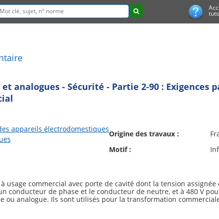
Acc
tuto
ntaire
t analogues - Sécurité - Partie 2-90 : Exigences pa
ial
des appareils électrodomestiques
Origine des travaux :
Fr
gues
Motif :
In
 à usage commercial avec porte de cavité dont la tension assignée e
 conducteur de phase et le conducteur de neutre, et à 480 V pour 
 ou analogue. Ils sont utilisés pour la transformation commercia
exemple dans les cuisines de restaurants, de cantines, d'hôpitaux 
ries ;