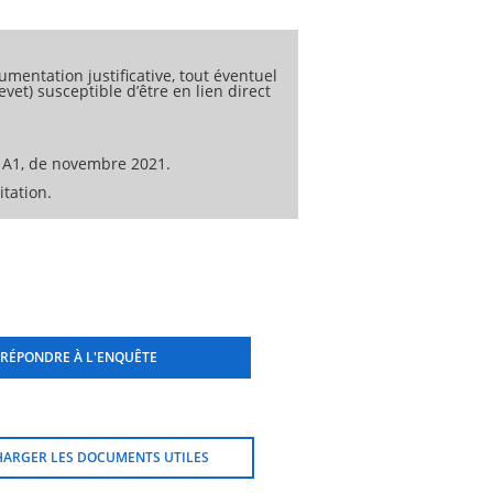
 l'Annexe AA normative ;
és à un usage commercial uniquement,
e.
umentation justificative, tout éventuel
vet) susceptible d’être en lien direct
 A1, de novembre 2021.
tation.
RÉPONDRE À L'ENQUÊTE
HARGER LES DOCUMENTS UTILES