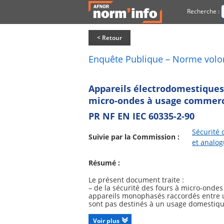
Recherche :
< Retour
Enquête Publique – Norme volo
Appareils électrodomestiques e
micro-ondes à usage commerc
PR NF EN IEC 60335-2-90
Sécurité 
Suivie par la Commission :
et analo
Résumé :
Le présent document traite :
– de la sécurité des fours à micro-ondes
appareils monophasés raccordés entre un
sont pas destinés à un usage domestique
dans les zones ouvertes au public, par 
telles que les boulangeries et les bouche
Voir plus