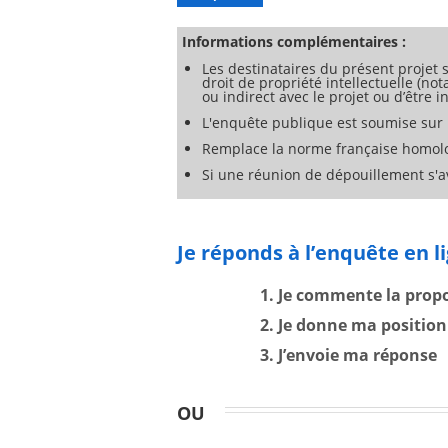
– de la sécurité des fours à micro-ondes
– de la sécurité des fours à micro-onde
pour le chauffage des aliments et des b
Informations complémentaires :
Les destinataires du présent projet s
droit de propriété intellectuelle (no
ou indirect avec le projet ou d’être
L'enquête publique est soumise sur l
Remplace la norme française homol
Si une réunion de dépouillement s'av
Je réponds à l’enquête en l
1. Je commente la prop
2. Je donne ma position
3. J’envoie ma réponse
OU