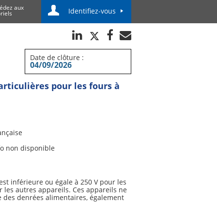
édez aux
Identifiez-vous
riels
Date de clôture :
04/09/2026
rticulières pour les fours à
ançaise
fo non disponible
st inférieure ou égale à 250 V pour les
les autres appareils. Ces appareils ne
le des denrées alimentaires, également
et dans les entreprises commerciales