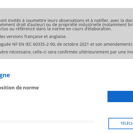
 combinés avec porte de cavité, dont les exigences sont fournies à
s sans porte de cavité et avec moyen de transport qui sont destin
oissons, dont les exigences sont contenues à l'Annexe BB normativ
ont invités à soumettre leurs observations et à notifier, avec la doc
tamment droit d’auteur) ou de propriété industrielle (notamment bre
 inclus ou référencé dans la norme en cours d’élaboration.
es versions française et anglaise.
oguée NF EN IEC 60335-2-90, de octobre 2021 et son amendements
ère nécessaire, celle-ci sera confirmée ultérieurement par une invi
igne
osition de norme
TÉLÉC