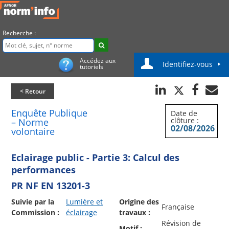
Recherche :
Accédez aux
Identifiez-vous
tutoriels
< Retour
Enquête Publique
Date de
clôture :
– Norme
02/08/2026
volontaire
Eclairage public - Partie 3: Calcul des
performances
PR NF EN 13201-3
Suivie par la
Lumière et
Origine des
Française
Commission :
éclairage
travaux :
Révision de
Motif :